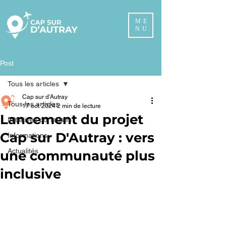
ME
NU
Post
Tous les articles
Cap sur d'Autray
Tous les articles
17 oct. 2024
2 min de lecture
Lancement du projet
Initiatives porteuses
Cap sur D'Autray : vers
Informations
Actualités
une communauté plus
inclusive