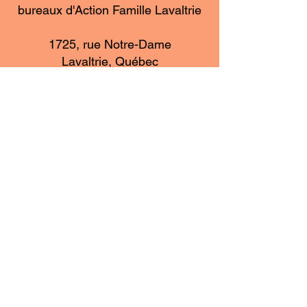
bureaux d'Action Famille Lavaltrie
1725, rue Notre-Dame
Lavaltrie, Québec
450 586-0733
contact@capsurdautray.com