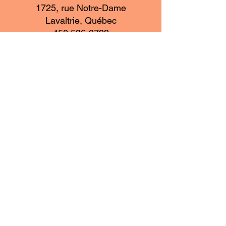
1725, rue Notre-Dame
Lavaltrie, Québec
450 586-0733
contact@capsurdautray.com