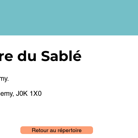
re du Sablé
my.
élemy, J0K 1X0
Retour au répertoire